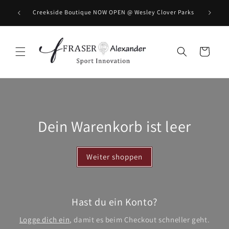
Direkt zum Inhalt
BOOK you
Creekside Boutique NOW OPEN @ Wesley Clover Parks
Warenkorb
Dein Warenkorb ist leer
Weiter shoppen
Hast du ein Konto?
Logge dich ein
, damit es beim Checkout schneller geht.