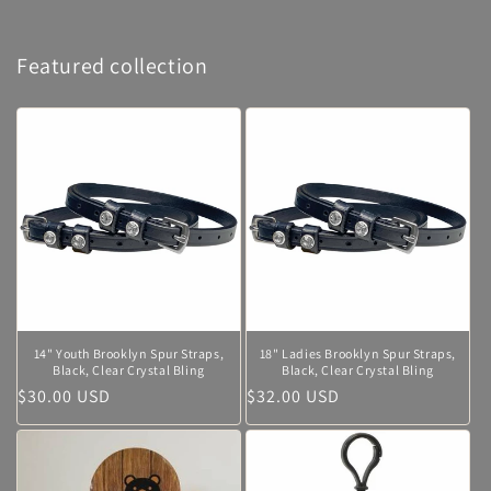
Featured collection
14" Youth Brooklyn Spur Straps,
18" Ladies Brooklyn Spur Straps,
Black, Clear Crystal Bling
Black, Clear Crystal Bling
Normaler
$30.00 USD
Normaler
$32.00 USD
Preis
Preis