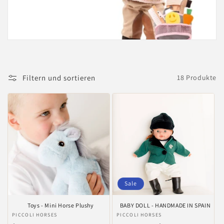
i
e
:
Filtern und sortieren
18 Produkte
Sale
Toys - Mini Horse Plushy
BABY DOLL - HANDMADE IN SPAIN
Anbieter:
PICCOLI HORSES
Anbieter:
PICCOLI HORSES