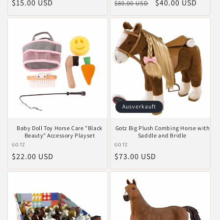
Normaler
$15.00 USD
Normaler
Verkaufspreis
$40.00 USD
$80.00 USD
Preis
Preis
Ausverkauft
Baby Doll Toy Horse Care "Black
Gotz Big Plush Combing Horse with
Beauty" Accessory Playset
Saddle and Bridle
Anbieter:
GOTZ
Anbieter:
GOTZ
Normaler
$22.00 USD
Normaler
$73.00 USD
Preis
Preis