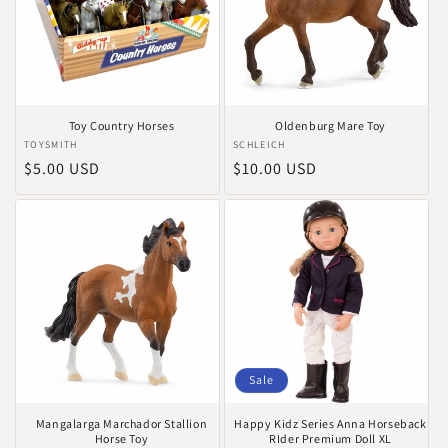
Toy Country Horses
Oldenburg Mare Toy
Anbieter:
TOYSMITH
Anbieter:
SCHLEICH
Normaler
$5.00 USD
Normaler
$10.00 USD
Preis
Preis
Sale
Mangalarga Marchador Stallion
Happy Kidz Series Anna Horseback
Horse Toy
RIder Premium Doll XL