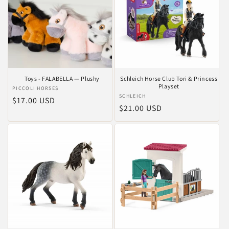
Toys - FALABELLA — Plushy
Schleich Horse Club Tori & Princess
Playset
Anbieter:
PICCOLI HORSES
Anbieter:
SCHLEICH
Normaler
$17.00 USD
Normaler
$21.00 USD
Preis
Preis