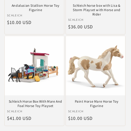
Andalusian Stallion Horse Toy
Schleich horse box with Lisa &
Figurine
Storm Playset with Horse and
Rider
Anbieter:
SCHLEICH
Anbieter:
SCHLEICH
Normaler
$10.00 USD
Normaler
$36.00 USD
Preis
Preis
Schleich Horse Box With Mare And
Paint Horse Mare Horse Toy
Foal Horse Toy Playset
Figurine
Anbieter:
SCHLEICH
Anbieter:
SCHLEICH
Normaler
$41.00 USD
Normaler
$10.00 USD
Preis
Preis