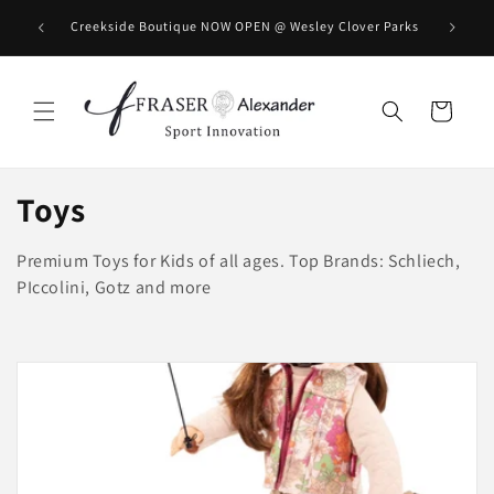
Direkt zum Inhalt
BOOK you
Creekside Boutique NOW OPEN @ Wesley Clover Parks
Warenkorb
K
Toys
a
Premium Toys for Kids of all ages. Top Brands: Schliech,
t
PIccolini, Gotz and more
e
g
o
r