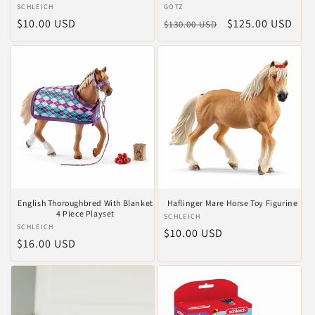
Anbieter:
SCHLEICH
Anbieter:
GOTZ
Normaler
$10.00 USD
Normaler
Verkaufspreis
$125.00 USD
$130.00 USD
Preis
Preis
English Thoroughbred With Blanket
Haflinger Mare Horse Toy Figurine
4 Piece Playset
Anbieter:
SCHLEICH
Anbieter:
SCHLEICH
Normaler
$10.00 USD
Normaler
$16.00 USD
Preis
Preis